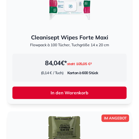
Cleanisept Wipes Forte Maxi
Flowpack à 100 Tücher, Tuchgröße 14 x 20 cm
84,04
€*
statt
105,05
€*
(0,14 €
/ Tuch)
Karton à 600 Stück
In den Warenkorb
IM ANGEBOT