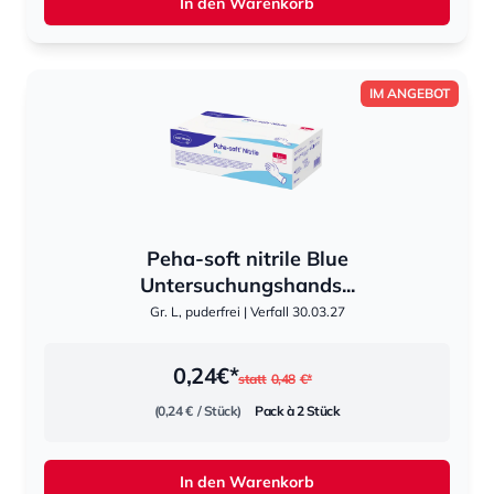
In den Warenkorb
IM ANGEBOT
Peha-soft nitrile Blue
Untersuchungshands...
Gr. L, puderfrei | Verfall 30.03.27
0,24
€*
statt
0,48
€*
(0,24 €
/ Stück)
Pack à 2 Stück
In den Warenkorb