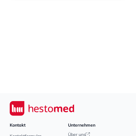
Footer
Seiwert GmbH
Kontakt
Unternehmen
Über uns