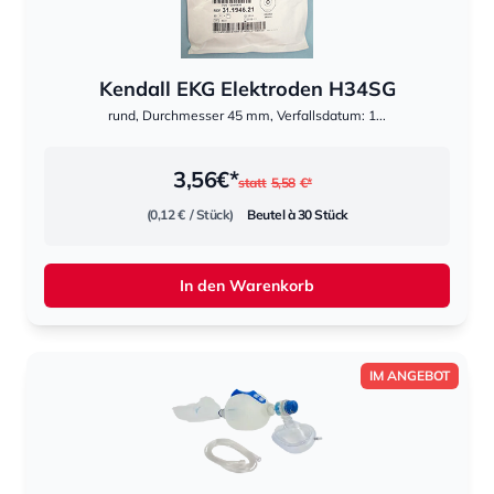
Kendall EKG Elektroden H34SG
rund, Durchmesser 45 mm, Verfallsdatum: 1...
3,56
€*
statt
5,58
€*
(0,12 €
/ Stück)
Beutel à 30 Stück
In den Warenkorb
IM ANGEBOT