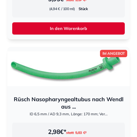
(4,94 €
/ 100 ml)
Stück
In den Warenkorb
IM ANGEBOT
Rüsch Nasopharyngealtubus nach Wendl
aus ...
ID 6,5 mm / AD 9,3 mm, Länge: 170 mm; Ver...
2,98
€*
statt
5,83
€*