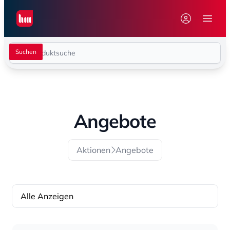
Seiwert GmbH
Menü 
Angebote
Aktionen
Angebote
Alle Anzeigen
Sortierung
Sortierung