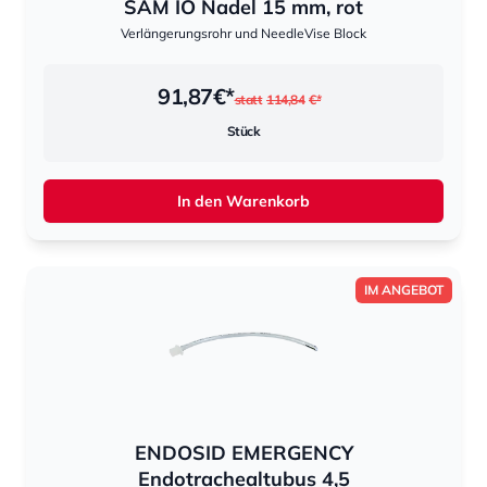
SAM IO Nadel 15 mm, rot
Verlängerungsrohr und NeedleVise Block
91,87
€*
statt
114,84
€*
Stück
In den Warenkorb
IM ANGEBOT
ENDOSID EMERGENCY
Endotrachealtubus 4,5