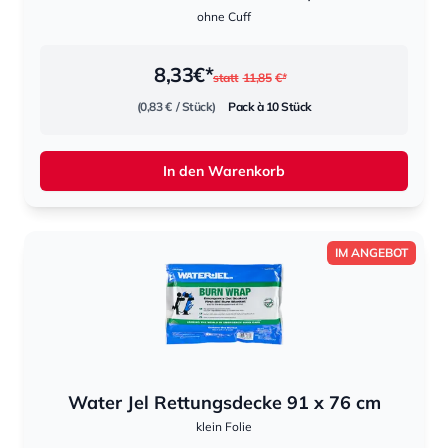
ohne Cuff
8,33
€*
statt
11,85
€*
(0,83 €
/ Stück)
Pack à 10 Stück
In den Warenkorb
IM ANGEBOT
Water Jel Rettungsdecke 91 x 76 cm
klein Folie