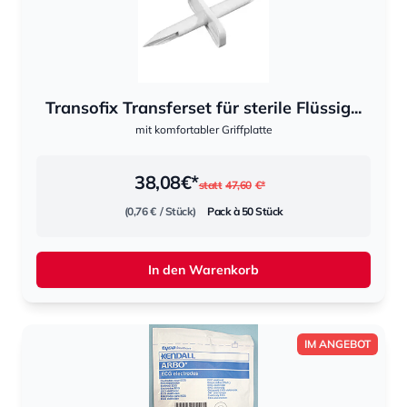
Transofix Transferset für sterile Flüssig...
mit komfortabler Griffplatte
38,08
€*
statt
47,60
€*
(0,76 €
/ Stück)
Pack à 50 Stück
In den Warenkorb
IM ANGEBOT