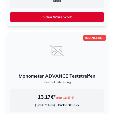
Stück
In den Warenkorb
IM ANGEBOT
Monometer ADVANCE Teststreifen
Plasmakalibrierung
13,17
€*
statt
16,47
€*
(0,26 €
/ Stück)
Pack à 50 Stück