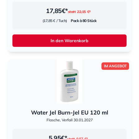
17,85
€*
statt
22,15
€*
(17,85 €
/ Tuch)
Pack à 80 Stück
In den Warenkorb
IM ANGEBOT
Water Jel Burn-Jel EU 120 ml
Flasche, Verfall 30.01.2027
5,95
€*
statt
9,57
€*