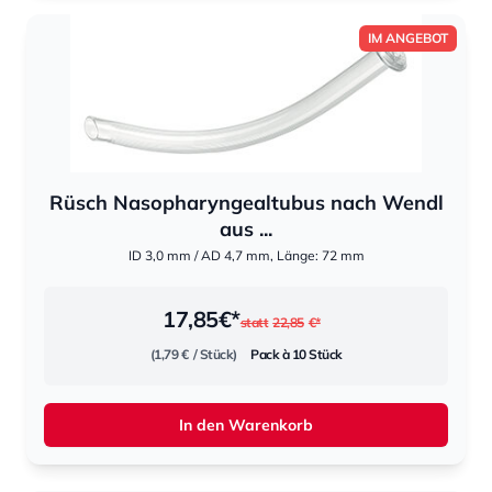
IM ANGEBOT
Rüsch Nasopharyngealtubus nach Wendl
aus ...
ID 3,0 mm / AD 4,7 mm, Länge: 72 mm
17,85
€*
statt
22,85
€*
(1,79 €
/ Stück)
Pack à 10 Stück
In den Warenkorb