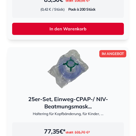
statt
106,98
€*
(0,42 €
/ Stück)
Pack à 200 Stück
In den Warenkorb
IM ANGEBOT
25er-Set, Einweg-CPAP-/ NIV-
Beatmungsmask...
Haltering für Kopfbänderung, für Kinder, ...
77,35
€*
statt
101,70
€*