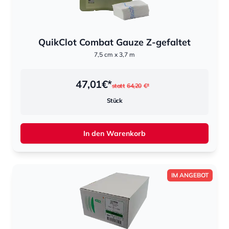
QuikClot Combat Gauze Z-gefaltet
7,5 cm x 3,7 m
47,01
€*
statt
64,20
€*
Stück
In den Warenkorb
IM ANGEBOT