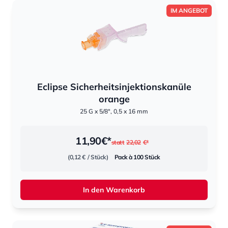
IM ANGEBOT
Eclipse Sicherheitsinjektionskanüle
orange
25 G x 5/8", 0,5 x 16 mm
11,90
€*
statt
22,02
€*
(0,12 €
/ Stück)
Pack à 100 Stück
In den Warenkorb