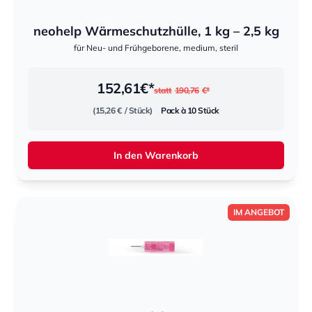
neohelp Wärmeschutzhülle, 1 kg – 2,5 kg
für Neu- und Frühgeborene, medium, steril
152,61
€*
statt
190,76
€*
(15,26 €
/ Stück)
Pack à 10 Stück
In den Warenkorb
IM ANGEBOT