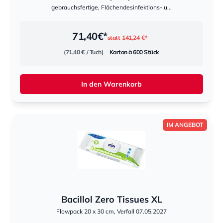
gebrauchsfertige, Flächendesinfektions- u...
71,40
€*
statt
141,24
€*
(71,40 €
/ Tuch)
Karton à 600 Stück
In den Warenkorb
IM ANGEBOT
Bacillol Zero Tissues XL
Flowpack 20 x 30 cm, Verfall 07.05.2027