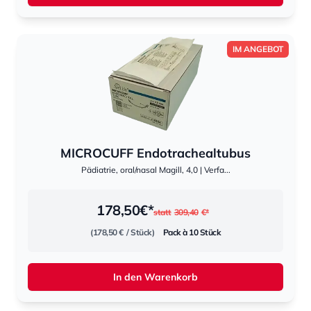
IM ANGEBOT
MICROCUFF Endotrachealtubus
Pädiatrie, oral/nasal Magill, 4,0 | Verfa...
178,50
€*
statt
309,40
€*
(178,50 €
/ Stück)
Pack à 10 Stück
In den Warenkorb