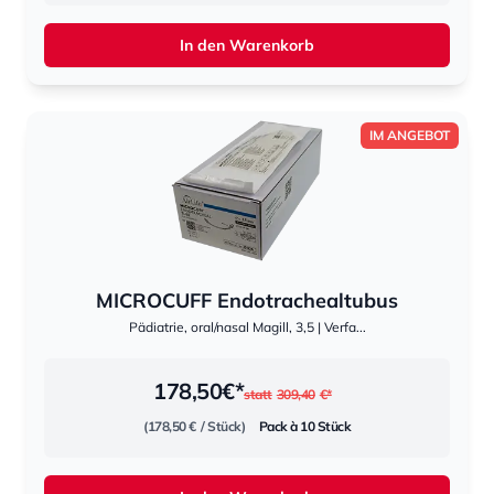
In den Warenkorb
IM ANGEBOT
MICROCUFF Endotrachealtubus
Pädiatrie, oral/nasal Magill, 3,5 | Verfa...
178,50
€*
statt
309,40
€*
(178,50 €
/ Stück)
Pack à 10 Stück