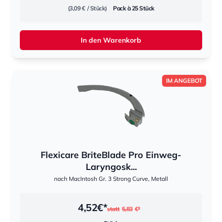
(3,09 €
/ Stück)
Pack à 25 Stück
In den Warenkorb
IM ANGEBOT
Flexicare BriteBlade Pro Einweg-
Laryngosk...
nach MacIntosh Gr. 3 Strong Curve, Metall
4,52
€*
statt
5,83
€*