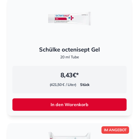
Schülke octenisept Gel
20 ml Tube
8,43
€*
(421,50 €
/ Liter)
Stück
In den Warenkorb
IM ANGEBOT