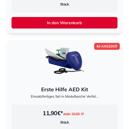
Stück
In den Warenkorb
IM ANGEBOT
Erste Hilfe AED Kit
Einsatzfertiges Set in Modultasche Verfal...
11,90
€*
statt
20,59
€*
Stück