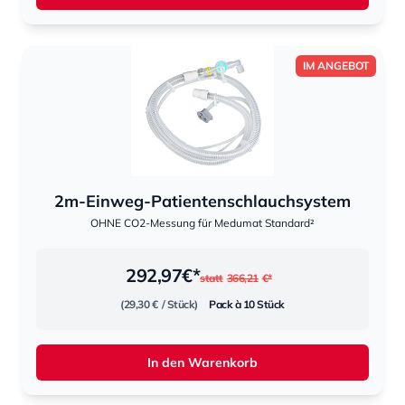
IM ANGEBOT
2m-Einweg-Patientenschlauchsystem
OHNE CO2-Messung für Medumat Standard²
292,97
€*
statt
366,21
€*
(29,30 €
/ Stück)
Pack à 10 Stück
In den Warenkorb