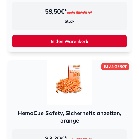
59,50
€*
statt
127,93
€*
Stück
In den Warenkorb
IM ANGEBOT
HemoCue Safety, Sicherheitslanzetten,
orange
83,30
€*