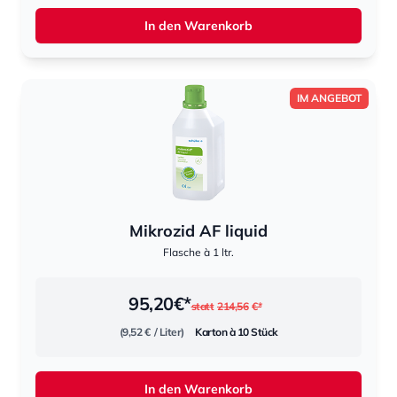
In den Warenkorb
IM ANGEBOT
Mikrozid AF liquid
Flasche à 1 ltr.
95,20
€*
statt
214,56
€*
(9,52 €
/ Liter)
Karton à 10 Stück
In den Warenkorb