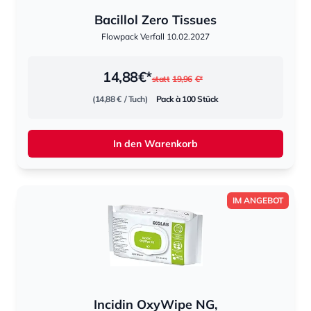
Bacillol Zero Tissues
Flowpack Verfall 10.02.2027
14,88
€*
statt
19,96
€*
(14,88 €
/ Tuch)
Pack à 100 Stück
In den Warenkorb
IM ANGEBOT
Incidin OxyWipe NG,