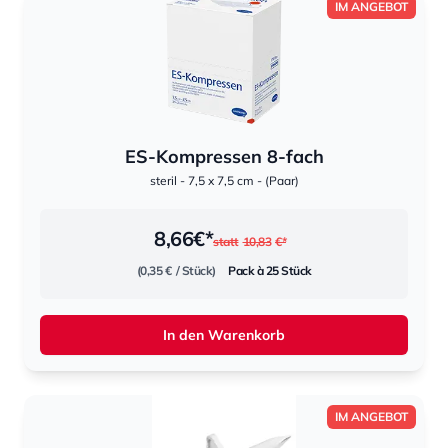
IM ANGEBOT
ES-Kompressen 8-fach
steril - 7,5 x 7,5 cm - (Paar)
8,66
€*
statt
10,83
€*
(0,35 €
/ Stück)
Pack à 25 Stück
In den Warenkorb
IM ANGEBOT