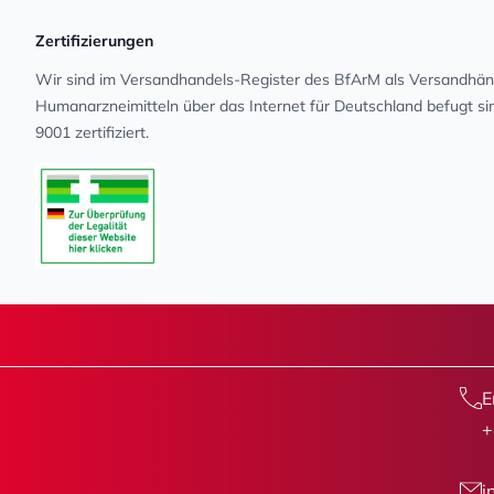
Zertifizierungen
Wir sind im Versandhandels-Register des BfArM als Versandhänd
Human­arz­nei­mit­teln über das Internet für Deutschland befugt s
9001 zertifiziert.
E
+
i