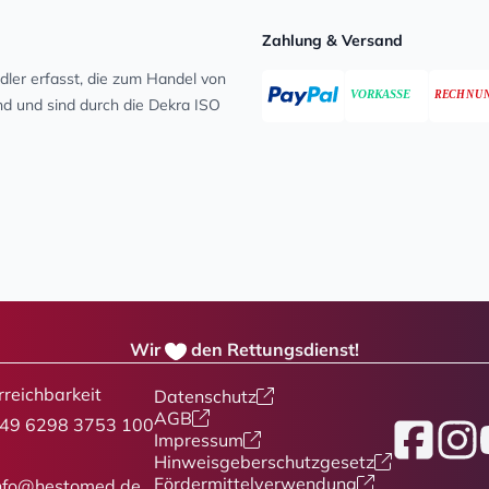
Zahlung & Versand
ler erfasst, die zum Handel von
ind und sind durch die Dekra ISO
Wir
den Rettungsdienst!
rreichbarkeit
Datenschutz
AGB
49 6298 3753 100
Facebook
Insta
Y
Impressum
Hinweisgeberschutzgesetz
Fördermittelverwendung
nfo@hestomed.de