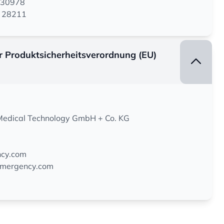
130978
M 28211
er Produktsicherheitsverordnung (EU)
dical Technology GmbH + Co. KG
cy.com
emergency.com