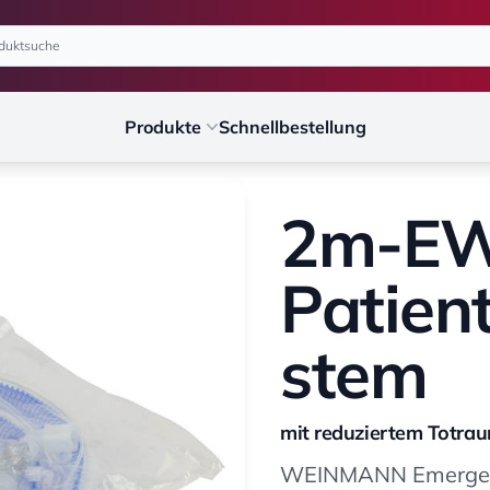
Produkte
Schnellbestellung
2m-E
Patien
stem
mit reduziertem Totra
WEINMANN Emergenc