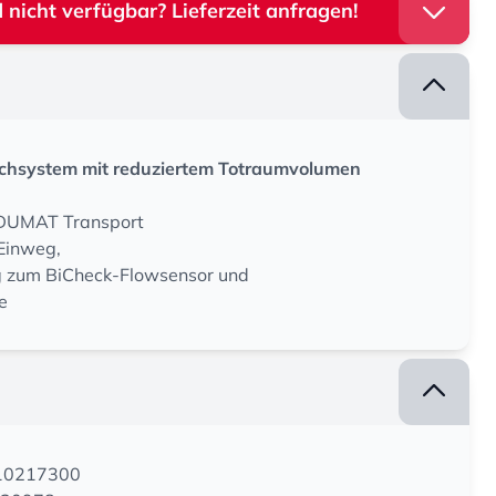
 nicht verfügbar? Lieferzeit anfragen!
hsystem mit reduziertem Totraumvolumen
DUMAT Transport
Einweg,
 zum BiCheck-Flowsensor und
e
110217300