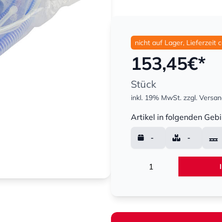
nicht auf Lager, Lieferzeit 
153,45
€*
Stück
inkl. 19% MwSt.
zzgl. Versa
Menge
Artikel in folgenden Gebi
-
-
Menge