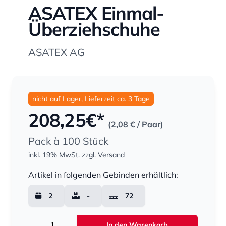
ASATEX Einmal-
Überziehschuhe
ASATEX AG
nicht auf Lager, Lieferzeit ca. 3 Tage
208,25
€*
(2,08 €
/ Paar)
Pack à 100 Stück
inkl. 19% MwSt.
zzgl. Versand
Menge
Artikel in folgenden Gebinden erhältlich:
2
-
72
Menge
In den Warenkorb