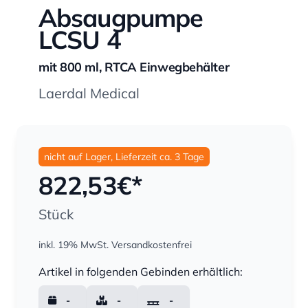
Absaugpumpe
LCSU 4
mit 800 ml, RTCA Einwegbehälter
Laerdal Medical
nicht auf Lager, Lieferzeit ca. 3 Tage
822,53
€*
Stück
inkl. 19% MwSt.
Versandkostenfrei
Menge
Artikel in folgenden Gebinden erhältlich:
-
-
-