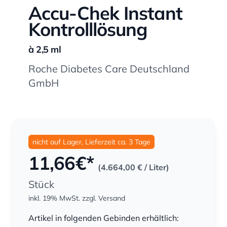
Accu-Chek Instant
Kontrolllösung
à 2,5 ml
Roche Diabetes Care Deutschland
GmbH
nicht auf Lager, Lieferzeit ca. 3 Tage
11,66
€*
(4.664,00 €
/ Liter)
Stück
inkl. 19% MwSt.
zzgl. Versand
Menge
Artikel in folgenden Gebinden erhältlich: