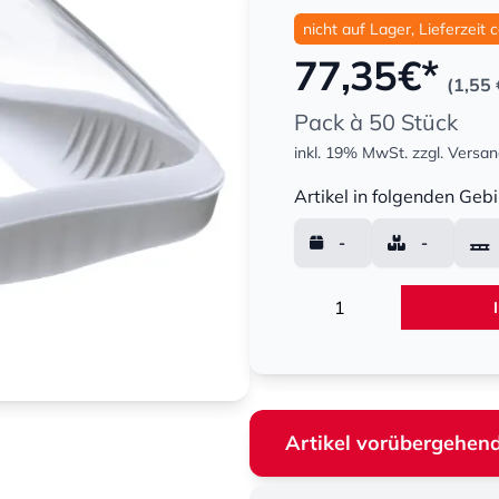
nicht auf Lager, Lieferzeit 
77,35
€*
(1,55 
Pack à 50 Stück
inkl. 19% MwSt.
zzgl. Versa
Menge
Artikel in folgenden Gebi
-
-
Menge
Artikel vorübergehend