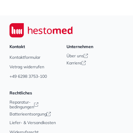
Footer
Seiwert GmbH
Kontakt
Unternehmen
Über uns
Kontaktformular
Karriere
Vetrag widerrufen
+49 6298 3753-100
Rechtliches
Reparatur-
bedingungen
Batterieentsorgung
Liefer- & Versandkosten
Widerrufsrecht