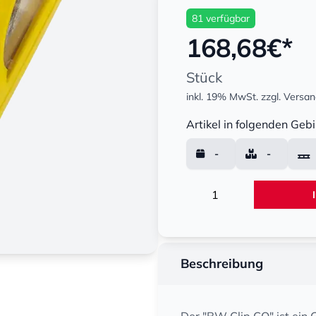
81 verfügbar
168,68
€*
Stück
inkl. 19% MwSt.
zzgl. Versa
Menge
Artikel in folgenden Gebi
-
-
Menge
Beschreibung