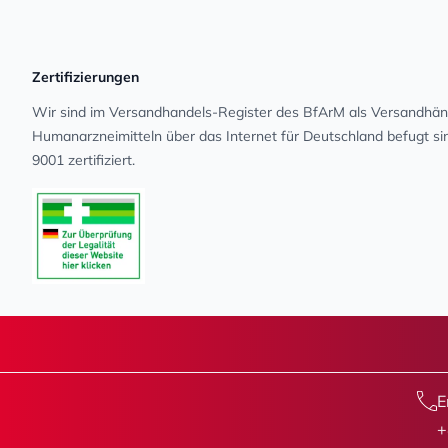
Zertifizierungen
Wir sind im Versandhandels-Register des BfArM als Versandhänd
Human­arz­nei­mit­teln über das Internet für Deutschland befugt s
9001 zertifiziert.
E
+