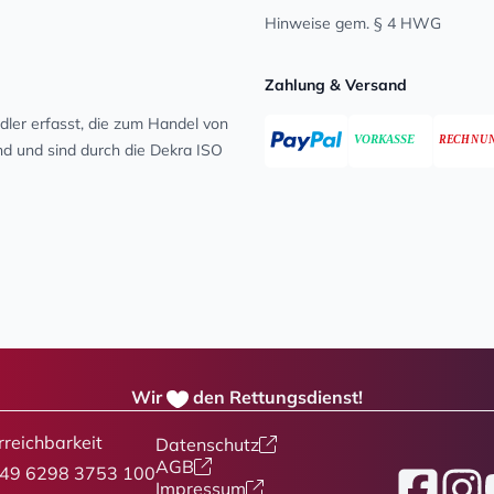
Hinweise gem. § 4 HWG
Zahlung & Versand
ler erfasst, die zum Handel von
ind und sind durch die Dekra ISO
Wir
den Rettungsdienst!
rreichbarkeit
Datenschutz
AGB
49 6298 3753 100
Facebook
Insta
Y
Impressum