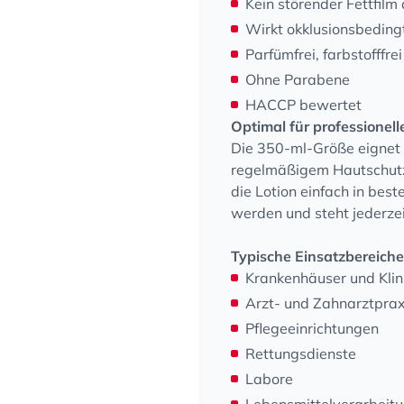
Kein störender Fettfilm
Wirkt okklusionsbeding
Parfümfrei, farbstofffrei
Ohne Parabene
HACCP bewertet
Optimal für professionel
Die 350-ml-Größe eignet 
regelmäßigem Hautschutz
die Lotion einfach in bes
werden und steht jederzei
Typische Einsatzbereiche
Krankenhäuser und Klin
Arzt- und Zahnarztpra
Pflegeeinrichtungen
Rettungsdienste
Labore