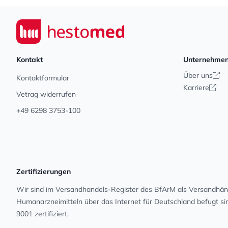
Footer
Seiwert GmbH
Kontakt
Unternehme
Über uns
Kontaktformular
Karriere
Vetrag widerrufen
+49 6298 3753-100
Zertifizierungen
Wir sind im Versandhandels-Register des BfArM als Versandhänd
Human­arz­nei­mit­teln über das Internet für Deutschland befugt s
9001 zertifiziert.