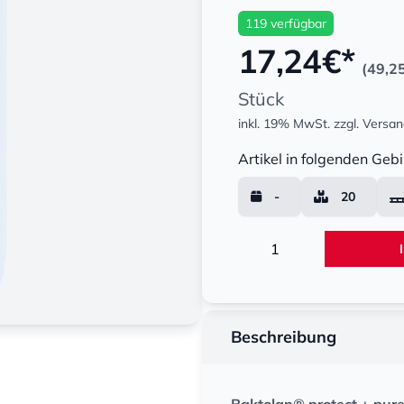
119 verfügbar
17,24
€*
(49,2
Stück
inkl. 19% MwSt.
zzgl. Versa
Menge
Artikel in folgenden Gebi
-
20
Menge
Beschreibung