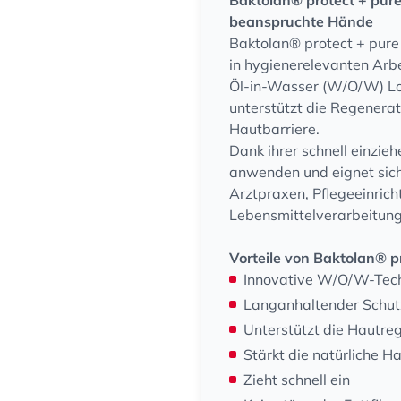
Baktolan® protect + pure
beanspruchte Hände
Baktolan® protect + pure
in hygienerelevanten Arbe
Öl-in-Wasser (W/O/W) Lot
unterstützt die Regenerati
Hautbarriere.
Dank ihrer schnell einzie
anwenden und eignet sich 
Arztpraxen, Pflegeeinrich
Lebensmittelverarbeitung 
Vorteile von Baktolan® p
Innovative W/O/W-Tec
Langanhaltender Schut
Unterstützt die Hautre
Stärkt die natürliche H
Zieht schnell ein