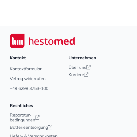
Footer
Seiwert GmbH
Kontakt
Unternehmen
Über uns
Kontaktformular
Karriere
Vetrag widerrufen
+49 6298 3753-100
Rechtliches
Reparatur-
bedingungen
Batterieentsorgung
Liefer- & Versandkosten