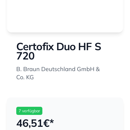
Certofix Duo HF S
720
B. Braun Deutschland GmbH &
Co. KG
7 verfügbar
46,51
€*