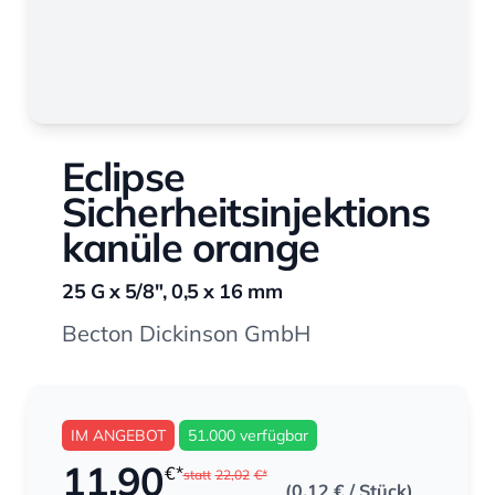
Eclipse
Sicherheitsinjektions
kanüle orange
25 G x 5/8", 0,5 x 16 mm
Becton Dickinson GmbH
IM ANGEBOT
51.000 verfügbar
11,90
€*
statt
22,02
€*
(0,12 €
/ Stück)