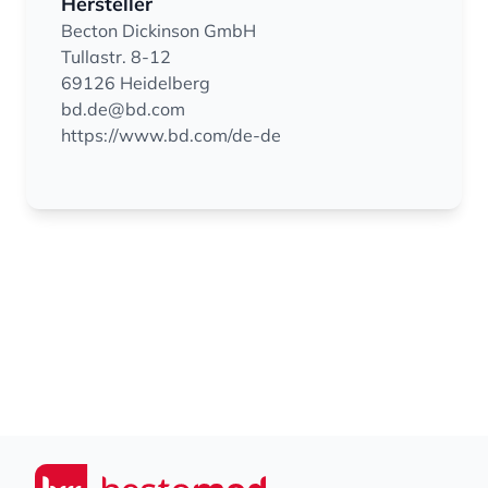
Hersteller
Becton Dickinson GmbH
Tullastr. 8-12
69126 Heidelberg
bd.de@bd.com
https://www.bd.com/de-de
Footer
Seiwert GmbH