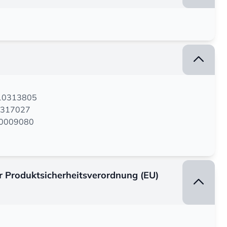
110313805
2317027
400009080
er Produktsicherheitsverordnung (EU)