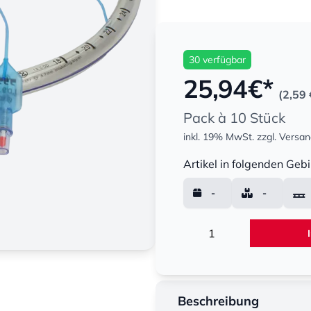
30 verfügbar
25,94
€*
(2,59 
Pack à 10 Stück
inkl. 19% MwSt.
zzgl. Versa
Menge
Artikel in folgenden Gebi
-
-
Menge
Beschreibung