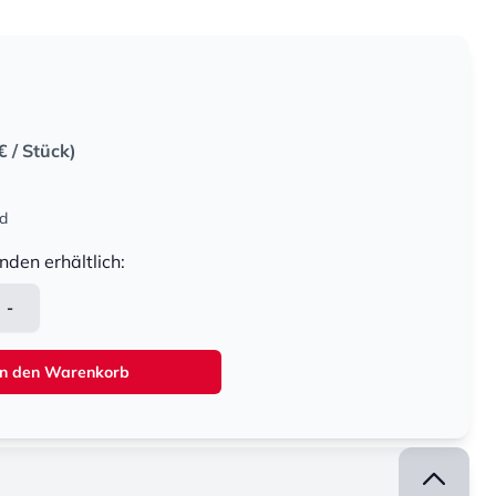
€
/ Stück)
nd
nden erhältlich:
-
In den Warenkorb