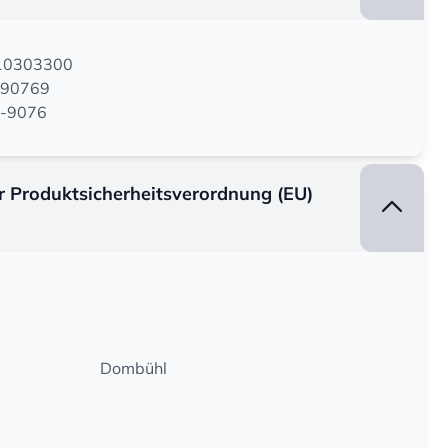
210303300
390769
MF-9076
er Produktsicherheitsverordnung (EU)
Dombühl