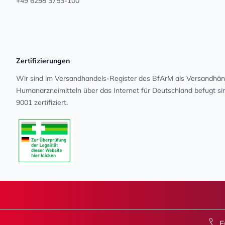
+49 6298 3753-100
Zertifizierungen
Wir sind im Versandhandels-Register des BfArM als Versandhänd
Human­arz­nei­mit­teln über das Internet für Deutschland befugt s
9001 zertifiziert.
E