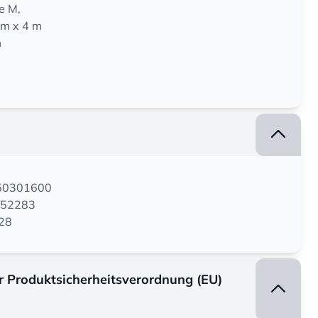
e M,
cm x 4 m
m
250301600
652283
228
er Produktsicherheitsverordnung (EU)