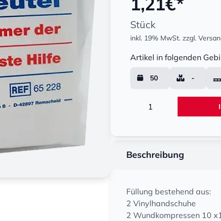
1,21
€*
Stück
inkl. 19% MwSt.
zzgl. Versa
Menge
Artikel in folgenden Gebi
50
-
Menge
Beschreibung
Füllung bestehend aus:
2 Vinylhandschuhe
2 Wundkompressen 10 x