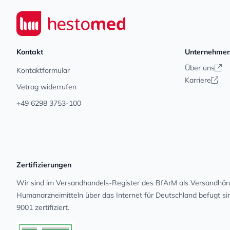
Footer
Seiwert GmbH
Kontakt
Unternehme
Über uns
Kontaktformular
Karriere
Vetrag widerrufen
+49 6298 3753-100
Zertifizierungen
Wir sind im Versandhandels-Register des BfArM als Versandhänd
Human­arz­nei­mit­teln über das Internet für Deutschland befugt s
9001 zertifiziert.