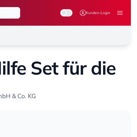
System Mode
Dark Mode
Light Mode
Kunden-Login
Menü ö
ilfe Set für die
mbH & Co. KG