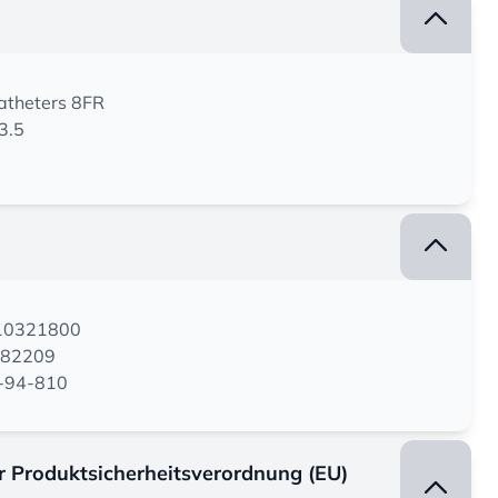
atheters 8FR
3.5
110321800
782209
8-94-810
er Produktsicherheitsverordnung (EU)