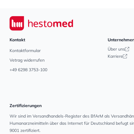
Footer
Seiwert GmbH
Kontakt
Unternehme
Über uns
Kontaktformular
Karriere
Vetrag widerrufen
+49 6298 3753-100
Zertifizierungen
Wir sind im Versandhandels-Register des BfArM als Versandhänd
Human­arz­nei­mit­teln über das Internet für Deutschland befugt s
9001 zertifiziert.