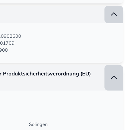
210902600
001709
4900
er Produktsicherheitsverordnung (EU)
Solingen