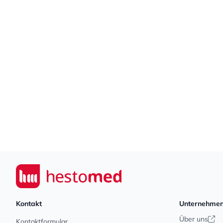
Footer
Seiwert GmbH
Kontakt
Unternehme
Über uns
Kontaktformular