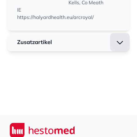
Kells, Co Meath
IE
https://halyardhealth.eu/arcroyal/
Zusatzartikel
Footer
Seiwert GmbH