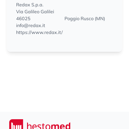
Redax S.p.a.
Via Galileo Galilei
46025
Poggio Rusco (MN)
info@redax.it
https://www.redax.it/
Footer
Seiwert GmbH