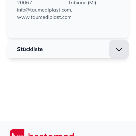
20067
Tribiano (MI)
info@taumediplast.com.
www.taumediplast.com
Stückliste
Footer
Seiwert GmbH