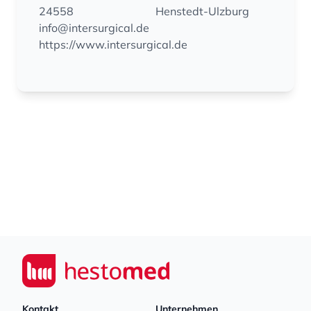
24558
Henstedt-Ulzburg
info@intersurgical.de
https://www.intersurgical.de
Footer
Seiwert GmbH
Kontakt
Unternehmen