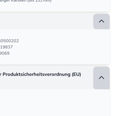
langer Kanülen (bis 135 mm)
160500202
819837
09069
er Produktsicherheitsverordnung (EU)