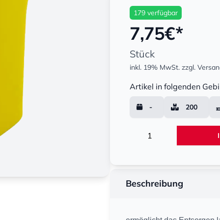
179 verfügbar
7,75
€*
Stück
inkl. 19% MwSt.
zzgl. Versa
Menge
Artikel in folgenden Gebi
-
200
Menge
Beschreibung