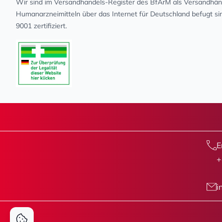
Wir sind im Versandhandels-Register des BfArM als Versandhänd
Human­arz­nei­mit­teln über das Internet für Deutschland befugt s
9001 zertifiziert.
E
+
i