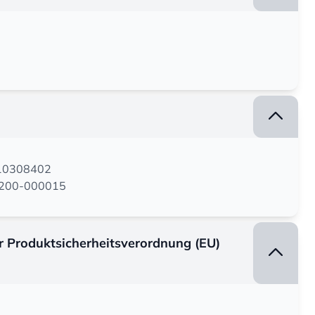
110308402
05200-000015
er Produktsicherheitsverordnung (EU)