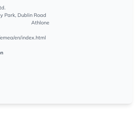
td.
y Park, Dublin Road
Athlone
/emea/en/index.html
on