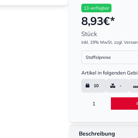
13 verfügbar
8,93
€*
Stück
inkl. 19% MwSt.
zzgl. Versa
Staffelpreise
Menge
Artikel in folgenden Gebi
10
-
Menge
Beschreibung