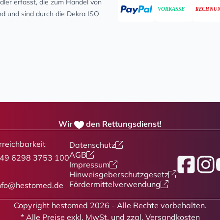
ler erfasst, die zum Handel von
ind und sind durch die Dekra ISO
Wir
den Rettungsdienst!
rreichbarkeit
Datenschutz
AGB
49 6298 3753 100
Facebook
Insta
Y
Impressum
Hinweisgeberschutzgesetz
Fördermittelverwendung
nfo@hestomed.de
Copyright hestomed 2026 - Alle Rechte vorbehalten.
* Alle Preise
exkl. MwSt. und zzgl. Versandkosten