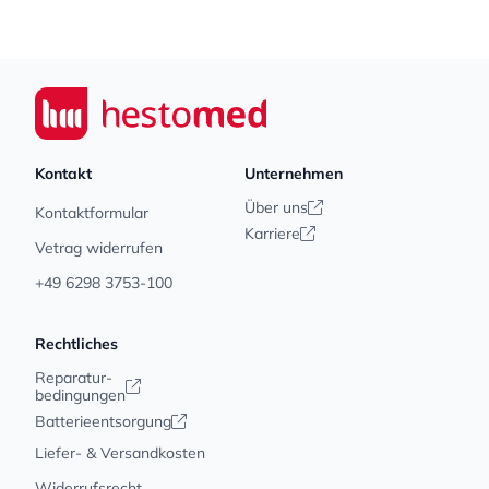
Footer
Seiwert GmbH
Kontakt
Unternehmen
Über uns
Kontaktformular
Karriere
Vetrag widerrufen
+49 6298 3753-100
Rechtliches
Reparatur-
bedingungen
Batterieentsorgung
Liefer- & Versandkosten
Widerrufsrecht