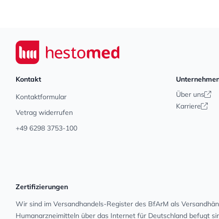
Footer
Seiwert GmbH
Kontakt
Unternehme
Über uns
Kontaktformular
Karriere
Vetrag widerrufen
+49 6298 3753-100
Zertifizierungen
Wir sind im Versandhandels-Register des BfArM als Versandhänd
Human­arz­nei­mit­teln über das Internet für Deutschland befugt s