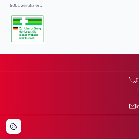
9001 zertifiziert.
E
+
i