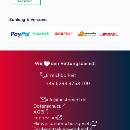
Zahlung & Versand
Wir
den Rettungsdienst!
Erreichbarkeit
+49 6298 3753 100
info@hestomed.de
Datenschutz
AGB
Impressum
Hinweisgeberschutzgesetz
Fördermittelverwendung