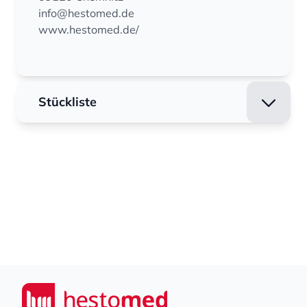
info@hestomed.de
www.hestomed.de/
Stückliste
Footer
Seiwert GmbH