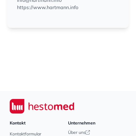
info@hartmann.info
https://www.hartmann.info
Footer
Seiwert GmbH
Kontakt
Unternehmen
Über uns
Kontaktformular