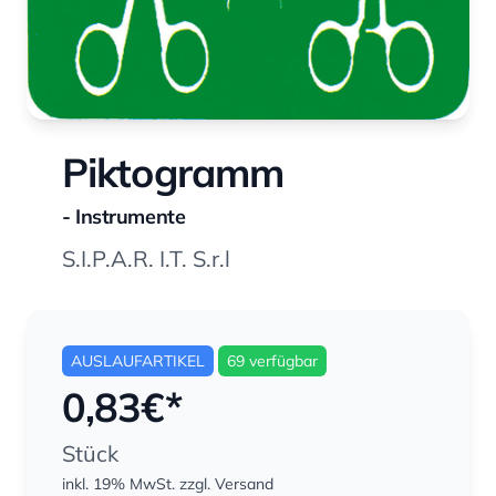
Piktogramm
- Instrumente
S.I.P.A.R. I.T. S.r.l
AUSLAUFARTIKEL
69 verfügbar
0,83
€*
Stück
inkl. 19% MwSt.
zzgl. Versand