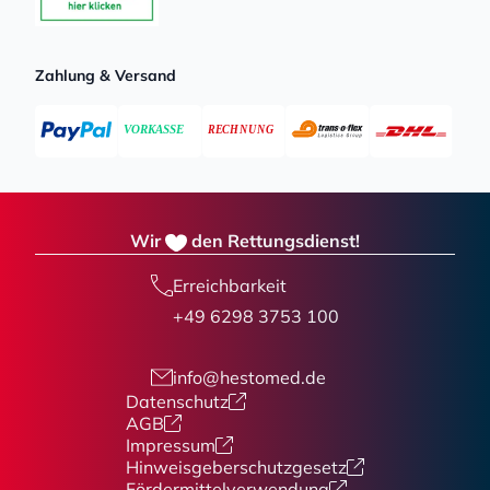
Zahlung & Versand
Wir
den Rettungsdienst!
Erreichbarkeit
+49 6298 3753 100
info@hestomed.de
Datenschutz
AGB
Impressum
Hinweisgeberschutzgesetz
Fördermittelverwendung