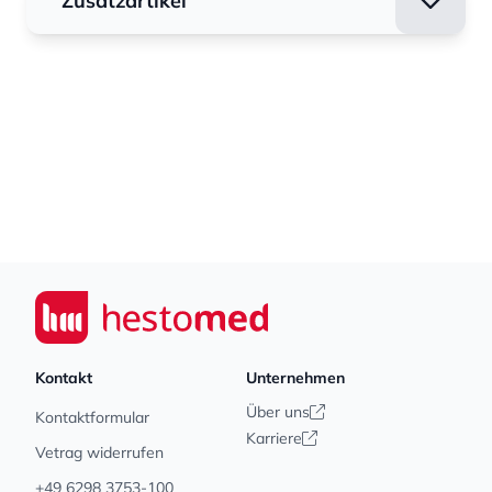
Zusatzartikel
Footer
Seiwert GmbH
Kontakt
Unternehmen
Über uns
Kontaktformular
Karriere
Vetrag widerrufen
+49 6298 3753-100