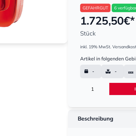
GEFAHRGUT
6 verfügba
1.725,50
€*
Stück
inkl. 19% MwSt.
Versandkost
Menge
Artikel in folgenden Gebi
-
-
Menge
Beschreibung