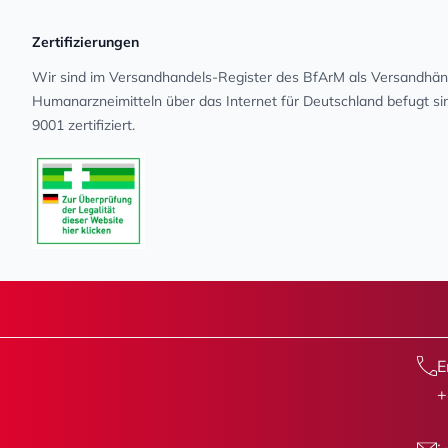
Zertifizierungen
Wir sind im Versandhandels-Register des BfArM als Versandhänd
Human­arz­nei­mit­teln über das Internet für Deutschland befugt s
9001 zertifiziert.
E
+