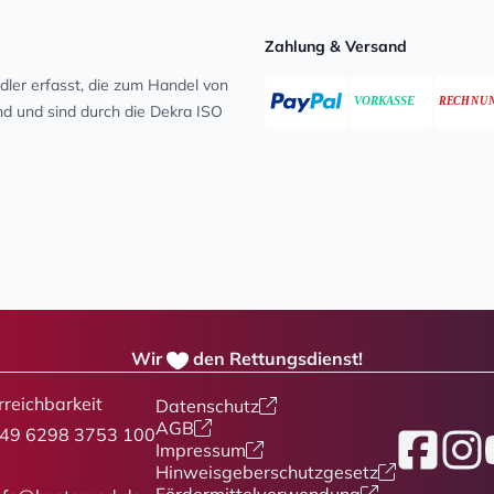
Zahlung & Versand
ler erfasst, die zum Handel von
ind und sind durch die Dekra ISO
Wir
den Rettungsdienst!
rreichbarkeit
Datenschutz
AGB
49 6298 3753 100
Facebook
Insta
Y
Impressum
Hinweisgeberschutzgesetz