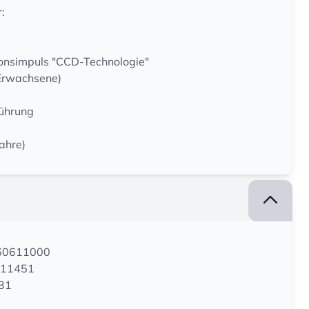
:
tionsimpuls "CCD-Technologie"
Erwachsene)
führung
Jahre)
160611000
811451
431