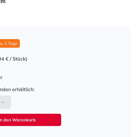
1cm
ca. 3 Tage
94 €
/ Stück)
nd
nden erhältlich:
-
In den Warenkorb