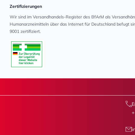
Zertifizierungen
Wir sind im Versandhandels-Register des BfArM als Versandhänd
Human­arz­nei­mit­teln über das Internet für Deutschland befugt s
9001 zertifiziert.
E
+
i