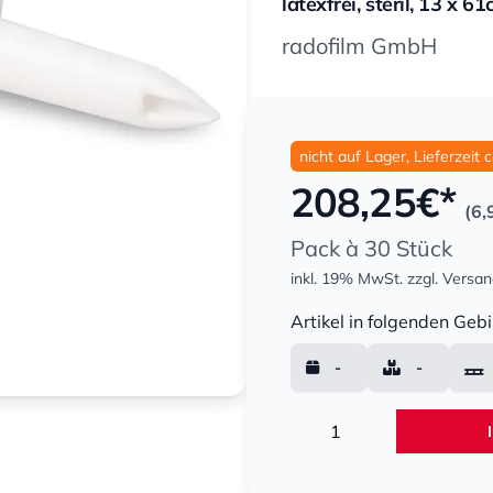
latexfrei, steril, 13 x 6
radofilm GmbH
nicht auf Lager, Lieferzeit 
208,25
€*
(6,
Pack à 30 Stück
inkl. 19% MwSt.
zzgl. Versa
Menge
Artikel in folgenden Gebi
-
-
Menge