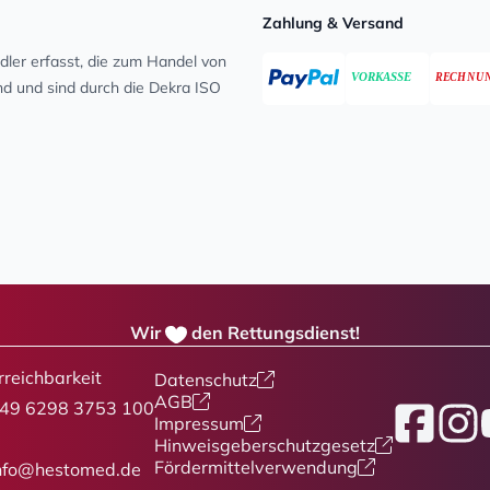
Zahlung & Versand
ler erfasst, die zum Handel von
ind und sind durch die Dekra ISO
Wir
den Rettungsdienst!
rreichbarkeit
Datenschutz
AGB
49 6298 3753 100
Facebook
Insta
Y
Impressum
Hinweisgeberschutzgesetz
Fördermittelverwendung
nfo@hestomed.de