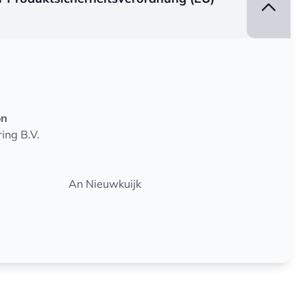
on
ing B.V.
An Nieuwkuijk