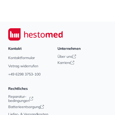
Footer
Seiwert GmbH
Kontakt
Unternehmen
Über uns
Kontaktformular
Karriere
Vetrag widerrufen
+49 6298 3753-100
Rechtliches
Reparatur-
bedingungen
Batterieentsorgung
Liefer- & Versandkosten