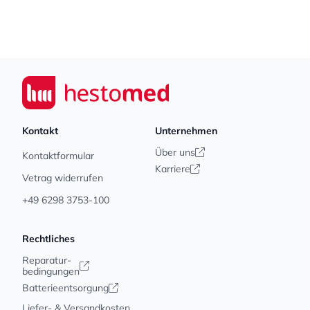
Footer
Seiwert GmbH
Kontakt
Unternehmen
Über uns
Kontaktformular
Karriere
Vetrag widerrufen
+49 6298 3753-100
Rechtliches
Reparatur-
bedingungen
Batterieentsorgung
Liefer- & Versandkosten