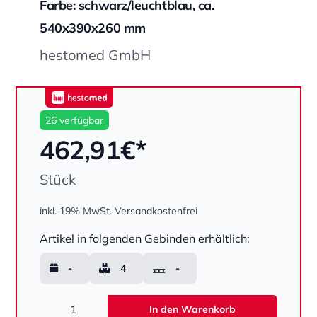
Farbe: schwarz/leuchtblau, ca.
540x390x260 mm
hestomed GmbH
hestomed
26 verfügbar
462,91
€*
Stück
inkl. 19% MwSt.
Versandkostenfrei
Menge
Artikel in folgenden Gebinden erhältlich:
-
4
-
Menge
In den Warenkorb