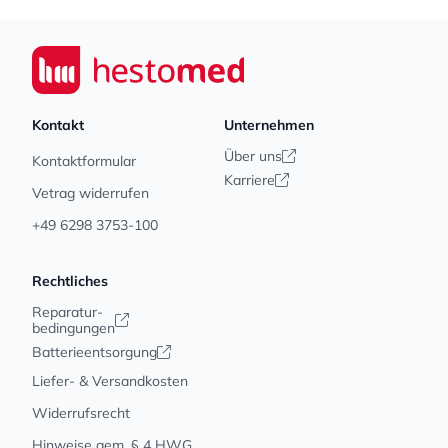
Footer
Seiwert GmbH
Kontakt
Unternehmen
Über uns
Kontaktformular
Karriere
Vetrag widerrufen
+49 6298 3753-100
Rechtliches
Reparatur-
bedingungen
Batterieentsorgung
Liefer- & Versandkosten
Widerrufsrecht
Hinweise gem. § 4 HWG