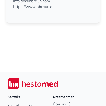
info.de@bbraun.com
https://www.bbraun.de
Footer
Seiwert GmbH
Kontakt
Unternehmen
Über uns
Kontaktformular