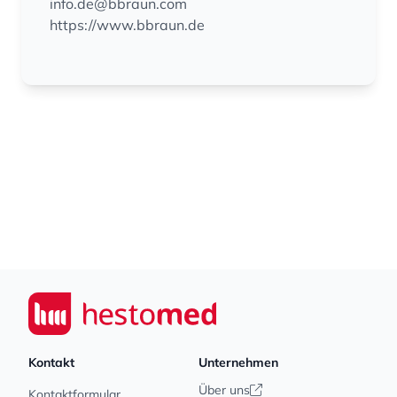
info.de@bbraun.com
https://www.bbraun.de
Footer
Seiwert GmbH
Kontakt
Unternehmen
Über uns
Kontaktformular