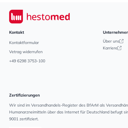
Footer
Seiwert GmbH
Kontakt
Unternehme
Über uns
Kontaktformular
Karriere
Vetrag widerrufen
+49 6298 3753-100
Zertifizierungen
Wir sind im Versandhandels-Register des BfArM als Versandhänd
Human­arz­nei­mit­teln über das Internet für Deutschland befugt s
9001 zertifiziert.