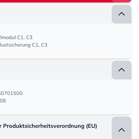
imodul C1, C3
lustsicherung C1, C3
160701500
008
er Produktsicherheitsverordnung (EU)