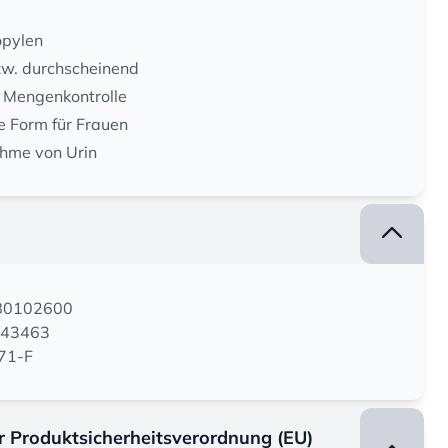
opylen
bzw. durchscheinend
n Mengenkontrolle
 Form für Frauen
ahme von Urin
180102600
043463
271-F
er Produktsicherheitsverordnung (EU)