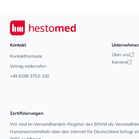
Footer
Seiwert GmbH
Kontakt
Unternehme
Über uns
Kontaktformular
Karriere
Vetrag widerrufen
+49 6298 3753-100
Zertifizierungen
Wir sind im Versandhandels-Register des BfArM als Versandhänd
Human­arz­nei­mit­teln über das Internet für Deutschland befugt s