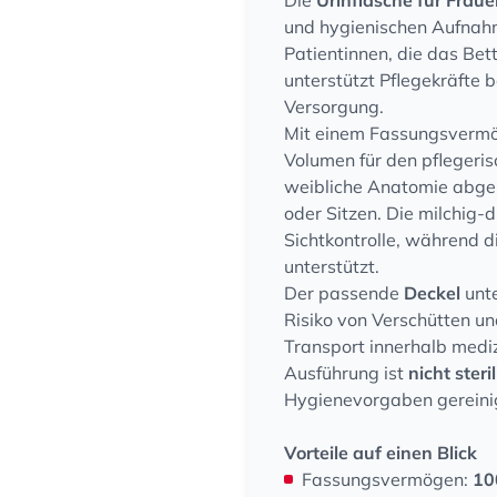
Die
Urinflasche für Frau
und hygienischen Aufnahme
Patientinnen, die das Bet
unterstützt Pflegekräfte 
Versorgung.
Mit einem Fassungsverm
Volumen für den pflegeris
weibliche Anatomie abge
oder Sitzen. Die milchig-
Sichtkontrolle, während 
unterstützt.
Der passende
Deckel
unte
Risiko von Verschütten un
Transport innerhalb mediz
Ausführung ist
nicht steri
Hygienevorgaben gereinig
Vorteile auf einen Blick
Fassungsvermögen:
10