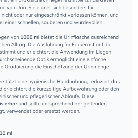
en
ist ein praktisches Pflegehilfsmittel zur diskreten
 von Urin. Sie eignet sich besonders für
t nicht oder nur eingeschränkt verlassen können, und
bei einer schnellen, sauberen und würdevollen
ögen von
1000 ml
bietet die Urinflasche ausreichend
chen Alltag. Die Ausführung für Frauen ist auf die
stimmt und erleichtert die Anwendung im Liegen
durchscheinende Optik ermöglicht eine einfache
die Graduierung die Einschätzung der Urinmenge
rstützt eine hygienische Handhabung, reduziert das
d erleichtert die kurzzeitige Aufbewahrung oder den
inischer und pflegerischer Abläufe. Diese
lisierbar
und sollte entsprechend der geltenden
t, verwendet oder ersetzt werden.
00 ml