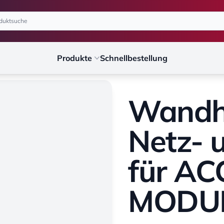
Produkte
Schnellbestellung
Wandha
Netz- 
für A
MODUL