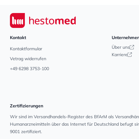
Footer
Seiwert GmbH
Kontakt
Unternehme
Über uns
Kontaktformular
Karriere
Vetrag widerrufen
+49 6298 3753-100
Zertifizierungen
Wir sind im Versandhandels-Register des BfArM als Versandhänd
Human­arz­nei­mit­teln über das Internet für Deutschland befugt s
9001 zertifiziert.