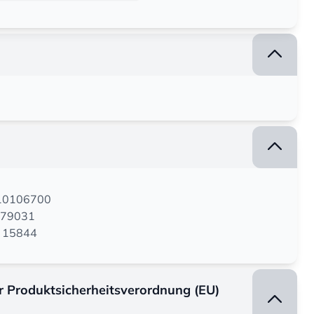
110106700
079031
M 15844
er Produktsicherheitsverordnung (EU)