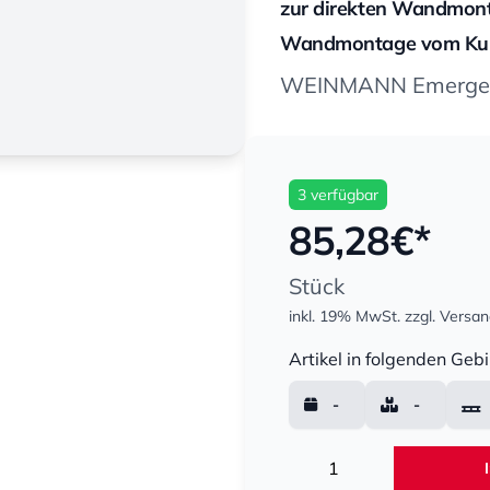
zur direkten Wandmont
Wandmontage vom Kund
WEINMANN Emergenc
3 verfügbar
85,28
€*
Stück
inkl. 19% MwSt.
zzgl. Versa
Menge
Artikel in folgenden Gebi
-
-
Menge