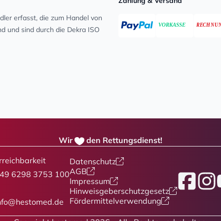
Zahlung & Versand
ler erfasst, die zum Handel von
ind und sind durch die Dekra ISO
Wir
den Rettungsdienst!
rreichbarkeit
Datenschutz
AGB
49 6298 3753 100
Facebook
Insta
Y
Impressum
Hinweisgeberschutzgesetz
Fördermittelverwendung
nfo@hestomed.de