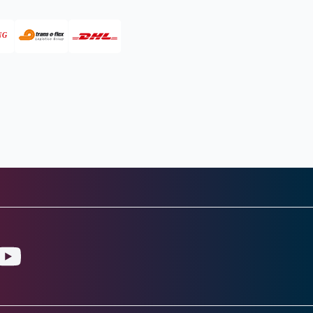
gram
ouTube