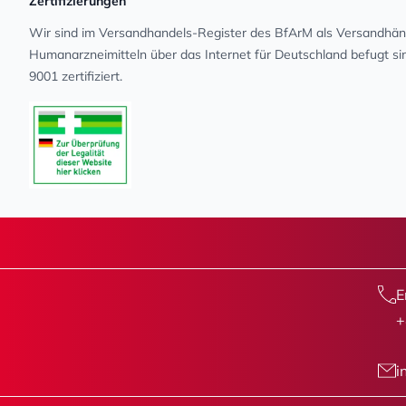
Zertifizierungen
Wir sind im Versandhandels-Register des BfArM als Versandhänd
Human­arz­nei­mit­teln über das Internet für Deutschland befugt s
9001 zertifiziert.
E
+
i