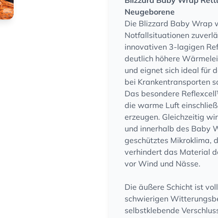
Blizzard Baby Wrap Rettu
Neugeborene
Die Blizzard Baby Wrap w
Notfallsituationen zuverl
innovativen 3-lagigen Ref
deutlich höhere Wärmelei
und eignet sich ideal für 
bei Krankentransporten so
Das besondere Reflexcell™
die warme Luft einschli
erzeugen. Gleichzeitig wi
und innerhalb des Baby W
geschütztes Mikroklima, 
verhindert das Material d
vor Wind und Nässe.
Die äußere Schicht ist vo
schwierigen Witterungsbe
selbstklebende Verschlus