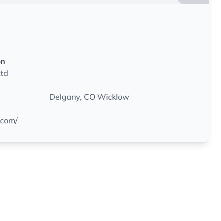
on
Ltd
Delgany, CO Wicklow
.com/