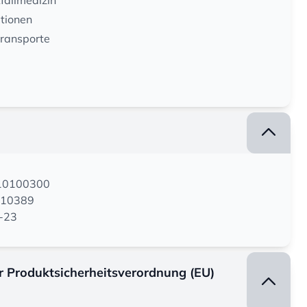
fallmedizin
ationen
transporte
210100300
210389
S-23
er Produktsicherheitsverordnung (EU)