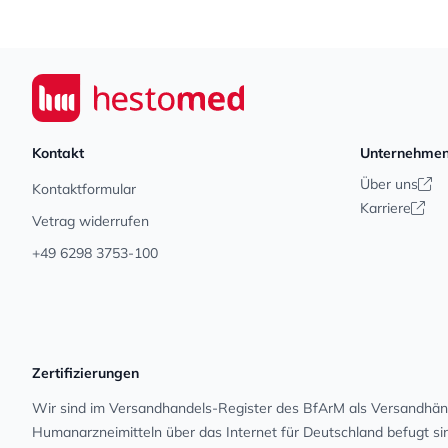
Footer
Seiwert GmbH
Kontakt
Unternehme
Über uns
Kontaktformular
Karriere
Vetrag widerrufen
+49 6298 3753-100
Zertifizierungen
Wir sind im Versandhandels-Register des BfArM als Versandhänd
Human­arz­nei­mit­teln über das Internet für Deutschland befugt s