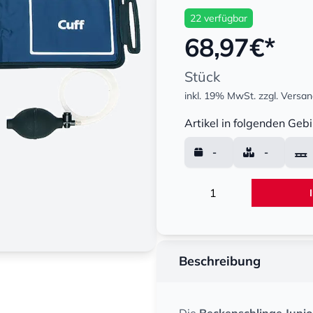
22 verfügbar
68,97
€*
Stück
inkl. 19% MwSt.
zzgl. Versa
Menge
Artikel in folgenden Gebi
-
-
Menge
Beschreibung