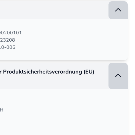
190200101
623208
-10-006
er Produktsicherheitsverordnung (EU)
bH