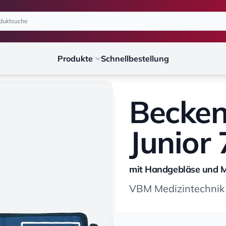
Produkte
Schnellbestellung
Becken
Junior 
mit Handgebläse und 
VBM Medizintechni