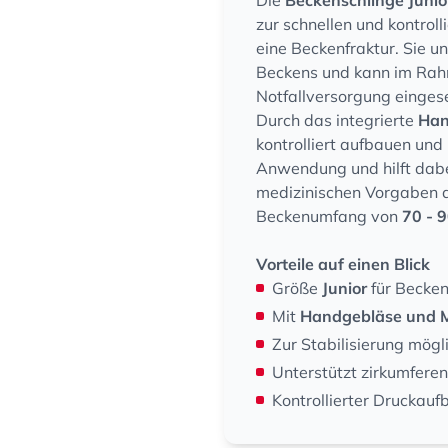
Die
Beckenschlinge Juni
zur schnellen und kontroll
eine Beckenfraktur. Sie u
Beckens und kann im Rahm
Notfallversorgung einges
Durch das integrierte
Han
kontrolliert aufbauen und
Anwendung und hilft dabe
medizinischen Vorgaben an
Beckenumfang von
70 - 
Vorteile auf einen Blick
Größe
Junior
für Becke
Mit
Handgebläse und 
Zur Stabilisierung mögl
Unterstützt zirkumfere
Kontrollierter Drucka