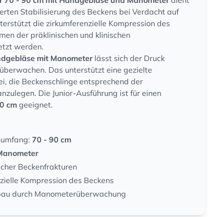
or 70 - 90 cm mit Handgebläse und Manometer
dient
ierten Stabilisierung des Beckens bei Verdacht auf
nterstützt die zirkumferenzielle Kompression des
en der präklinischen und klinischen
etzt werden.
dgebläse mit Manometer
lässt sich der Druck
 überwachen. Das unterstützt eine gezielte
i, die Beckenschlinge entsprechend der
zulegen. Die Junior-Ausführung ist für einen
90 cm
geeignet.
numfang:
70 - 90 cm
Manometer
icher Beckenfrakturen
nzielle Kompression des Beckens
ufbau durch Manometerüberwachung