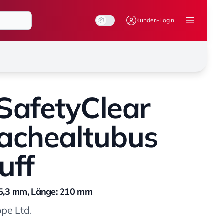
System Mode
Dark Mode
Light Mode
Kunden-Login
Menü ö
SafetyClear
achealtubus
uff
 5,3 mm, Länge: 210 mm
ope Ltd.