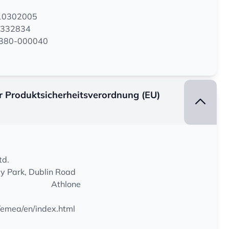
110302005
4332834
00380-000040
er Produktsicherheitsverordnung (EU)
td.
y Park, Dublin Road
Athlone
/emea/en/index.html