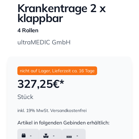
Krankentrage 2 x
klappbar
4 Rollen
ultraMEDIC GmbH
nicht auf Lager, Lieferzeit ca. 16 Tage
327,25
€*
Stück
inkl. 19% MwSt.
Versandkostenfrei
Menge
Artikel in folgenden Gebinden erhältlich:
-
-
-