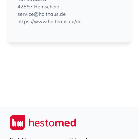
42897 Remscheid
service@holthaus.de
https://www.holthaus.eu/de
Footer
Seiwert GmbH