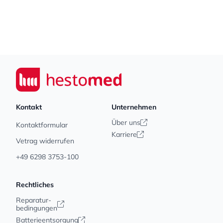
Footer
Seiwert GmbH
Kontakt
Unternehmen
Über uns
Kontaktformular
Karriere
Vetrag widerrufen
+49 6298 3753-100
Rechtliches
Reparatur-
bedingungen
Batterieentsorgung