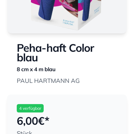
Peha-haft Color
blau
8 cm x 4 m blau
PAUL HARTMANN AG
4 verfügbar
6,00
€*
Stück