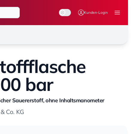
System Mode
Dark Mode
Light Mode
Kunden-Login
Menü ö
toffflasche
200 bar
inischer Sauererstoff, ohne Inhaltsmanometer
& Co. KG