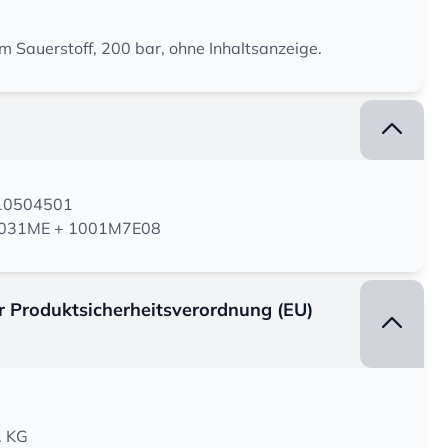
em Sauerstoff, 200 bar, ohne Inhaltsanzeige.
110504501
920031ME + 1001M7E08
er Produktsicherheitsverordnung (EU)
. KG