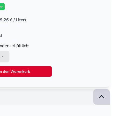
ar
9,26 €
/ Liter)
nd
nden erhältlich:
-
In den Warenkorb