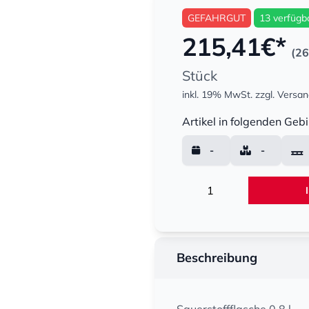
GEFAHRGUT
13 verfügb
215,41
€*
(26
Stück
inkl. 19% MwSt.
zzgl. Versa
Menge
Artikel in folgenden Gebi
-
-
Menge
Beschreibung